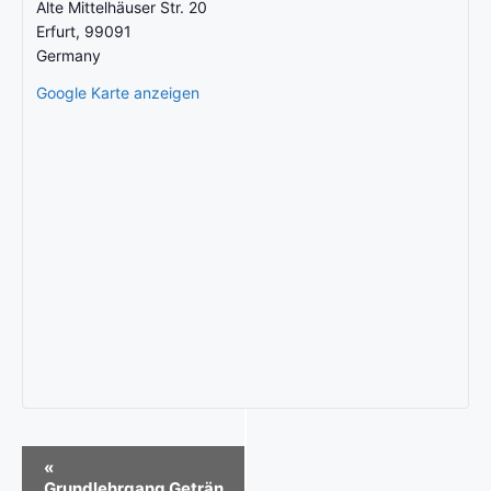
Alte Mittelhäuser Str. 20
Erfurt
,
99091
Germany
Google Karte anzeigen
V
«
Grundlehrgang Geträn