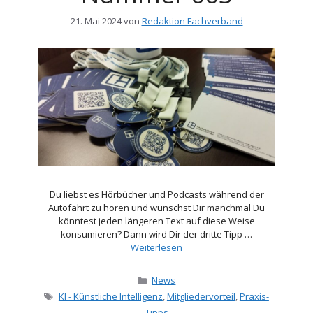
21. Mai 2024
von
Redaktion Fachverband
Du liebst es Hörbücher und Podcasts während der
Autofahrt zu hören und wünschst Dir manchmal Du
könntest jeden längeren Text auf diese Weise
konsumieren? Dann wird Dir der dritte Tipp …
Weiterlesen
Kategorien
News
Schlagwörter
KI - Künstliche Intelligenz
,
Mitgliedervorteil
,
Praxis-
Tipps