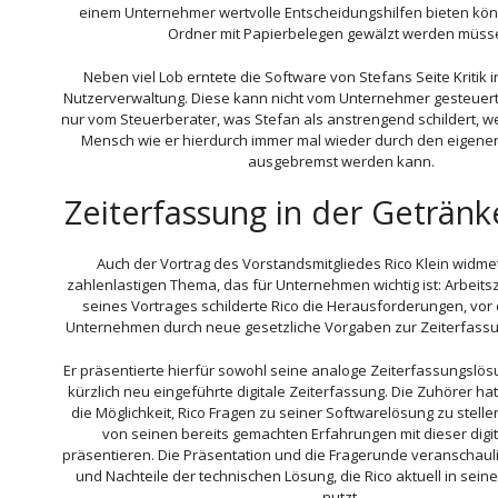
einem Unternehmer wertvolle Entscheidungshilfen bieten kö
Ordner mit Papierbelegen gewälzt werden müss
Neben viel Lob erntete die Software von Stefans Seite Kritik 
Nutzerverwaltung. Diese kann nicht vom Unternehmer gesteuer
nur vom Steuerberater, was Stefan als anstrengend schildert, weil
Mensch wie er hierdurch immer mal wieder durch den eigene
ausgebremst werden kann.
Zeiterfassung in der Getränk
Auch der Vortrag des Vorstandsmitgliedes Rico Klein widme
zahlenlastigen Thema, das für Unternehmen wichtig ist: Arbeits
seines Vortrages schilderte Rico die Herausforderungen, vor 
Unternehmen durch neue gesetzliche Vorgaben zur Zeiterfassun
Er präsentierte hierfür sowohl seine analoge Zeiterfassungslös
kürzlich neu eingeführte digitale Zeiterfassung. Die Zuhörer h
die Möglichkeit, Rico Fragen zu seiner Softwarelösung zu stell
von seinen bereits gemachten Erfahrungen mit dieser digi
präsentieren. Die Präsentation und die Fragerunde veranschaul
und Nachteile der technischen Lösung, die Rico aktuell in se
nutzt.