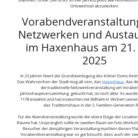
stammen. Unser Ziel ist es, im vier Jahreszyklus alle Himmelsri
Ortswechsel abzudecken.
Vorabendveranstaltu
Netzwerken und Austa
im Haxenhaus am 21.
2025
In 23 Jahren feiert die Grundsteinlegung des Kölner Doms ihre
Das Wahrzeichen der Stadt mag alt sein, das
Haxenhaus
, das d
die traditionelle Netzwerkveranstaltung am Vorabe
Jahreshauptversammlung gebucht hat, ist noch älter. Es wurde 
1178 erwähnt und hat inzwischen mit Wilhelm H. Wichert seinen
das Traditionshaus in der 2. Familien-Generation f
Für die Abendveranstaltung wurde die obere Etage der Location
Räume hat. Ursprünglich sollte im zweiten Raum ein Foto-Worksho
Besucher der diesjährigen Veranstaltung machten diesen Plan
Vorabendveranstaltung war so gut besucht, dass auch der zwe