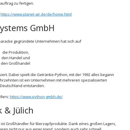
uftrag zu fertigen.
:
https://www.planet-air.de/de/home.html
Systems GmbH
ärbaracke gegründete Unternehmen hat sich auf
die Produktion,
den Handel und
den Großhandel
iert. Dabei spielt die Getränke-Python, mit der 1992 alles begann
 Jahrzehnten ist ein Unternehmen mit mehreren spezialisierten
 Deutschland entstanden.
llers:
https://www.python-gmbh.de/
k & Jülich
st Großhändler für Bierzapfprodukte. Dank eines großen Lagers,
n nicht nur aus einer Hand, sondern auch sehr schnell.