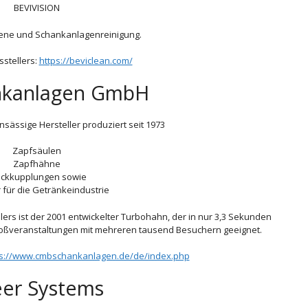
BEVIVISION
ene und Schankanlagenreinigung.
sstellers:
https://beviclean.com/
nkanlagen GmbH
nsässige Hersteller produziert seit 1973
Zapfsäulen
Zapfhähne
eckkupplungen sowie
für die Getränkeindustrie
rs ist der 2001 entwickelter Turbohahn, der in nur 3,3 Sekunden
 Großveranstaltungen mit mehreren tausend Besuchern geeignet.
ps://www.cmbschankanlagen.de/de/index.php
eer Systems