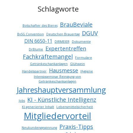
Schlagworte
BrauBeviale
Botschafter des Bieres
DGUV
BvSG.Convention
Deutschen Brauertag
DIN 6650-11
DIRMEIER
Dokumente
Expertentreffen
DrBlume
Fachkräftemangel
Formulare
Getränkeschankanlagen
Glühwein
Hausmesse
Handelspartner
Hygiene
Intensivseminar Reinigung von
Getränkeschankanlagen
Jahreshauptversammlung
KI - Künstliche Intelligenz
Jobs
KI generierter Inhalt
Lebensmittelsicherheit
Mitgliedervorteil
Praxis-Tipps
Neukundengewinnung