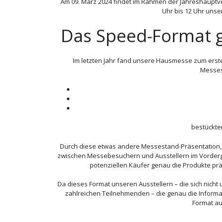
Am 09. März 2024 findet im Rahmen der Jahreshaup
Uhr bis 12 Uhr unse
Das Speed-Format g
Im letzten Jahr fand unsere Hausmesse zum ersten
Messest
bestückten
Durch diese etwas andere Messestand-Präsentation, s
zwischen Messebesuchern und Ausstellern im Vorderg
potenziellen Käufer genau die Produkte prä
Da dieses Format unseren Ausstellern – die sich nich
zahlreichen Teilnehmenden – die genau die Informati
Format au