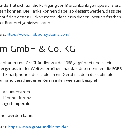
rde, hat sich auf die Fertigung von Biertankanlagen spezialisiert,
ssen können. Die Tanks können dabei so designt werden, dass sie
uf den ersten Blick verraten, dass er in dieser Location frisches
der Brauerei genießen kann.
ers:
https://www.fibbeersystems.com/
hm GmbH & Co. KG
enbauer und Großhändler wurde 1968 gegründet und ist ein
iergenuss in der Welt zu erhöhen, hat das Unternehmen die FOBB-
id-Smartphone oder Tablet in ein Gerät mit dem der optimale
 anhand verschiedener Kennzahlen wie zum Beispiel
Volumenstrom
Höhendifferenz
Lagertemperatur
net werden kann.
lers:
https://www.groteundblohm.de/