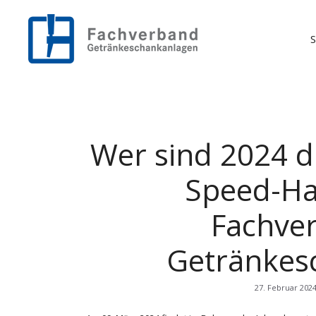
Zum
Inhalt
springen
S
Wer sind 2024 di
Speed-Ha
Fachve
Getränkes
27. Februar 202