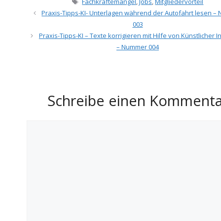
Schlagwörter
Fachkräftemangel
,
Jobs
,
Mitgliedervorteil
Praxis-Tipps-KI- Unterlagen während der Autofahrt lesen 
003
Praxis-Tipps-KI – Texte korrigieren mit Hilfe von Künstlicher In
– Nummer 004
Schreibe einen Kommenta
Kommentar