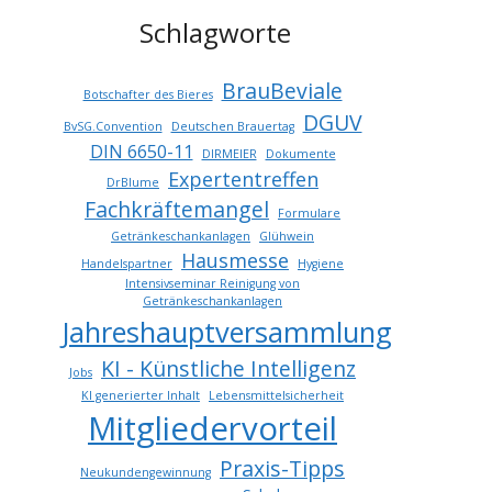
Schlagworte
BrauBeviale
Botschafter des Bieres
DGUV
BvSG.Convention
Deutschen Brauertag
DIN 6650-11
DIRMEIER
Dokumente
Expertentreffen
DrBlume
Fachkräftemangel
Formulare
Getränkeschankanlagen
Glühwein
Hausmesse
Handelspartner
Hygiene
Intensivseminar Reinigung von
Getränkeschankanlagen
Jahreshauptversammlung
KI - Künstliche Intelligenz
Jobs
KI generierter Inhalt
Lebensmittelsicherheit
Mitgliedervorteil
Praxis-Tipps
Neukundengewinnung