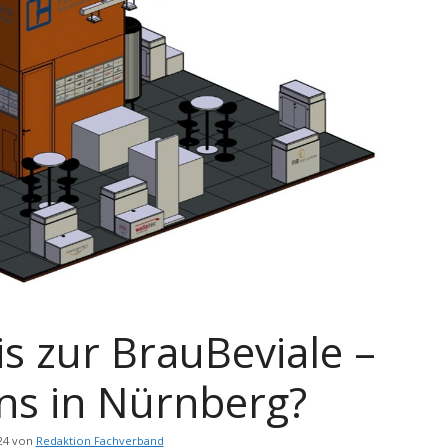
s zur BrauBeviale –
ns in Nürnberg?
24
von
Redaktion Fachverband