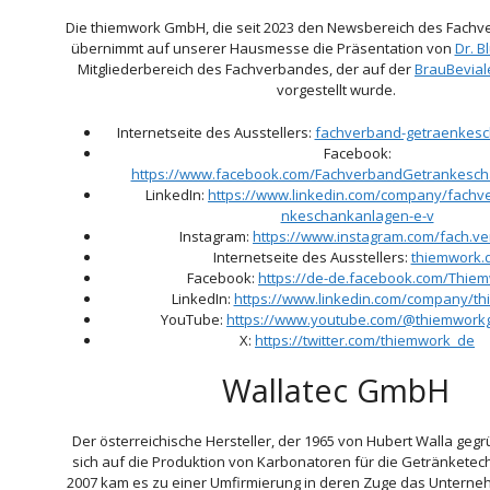
Die thiemwork GmbH, die seit 2023 den Newsbereich des Fachv
übernimmt auf unserer Hausmesse die Präsentation von
Dr. B
Mitgliederbereich des Fachverbandes, der auf der
BrauBevial
vorgestellt wurde.
Internetseite des Ausstellers:
fachverband-getraenkes
Facebook:
https://www.facebook.com/FachverbandGetrankesc
LinkedIn:
https://www.linkedin.com/company/fachve
nkeschankanlagen-e-v
Instagram:
https://www.instagram.com/fach.v
Internetseite des Ausstellers:
thiemwork.
Facebook:
https://de-de.facebook.com/Thie
LinkedIn:
https://www.linkedin.com/company/t
YouTube:
https://www.youtube.com/@thiemwor
X:
https://twitter.com/thiemwork_de
Wallatec GmbH
Der österreichische Hersteller, der 1965 von Hubert Walla geg
sich auf die Produktion von Karbonatoren für die Getränketechn
2007 kam es zu einer Umfirmierung in deren Zuge das Unterne