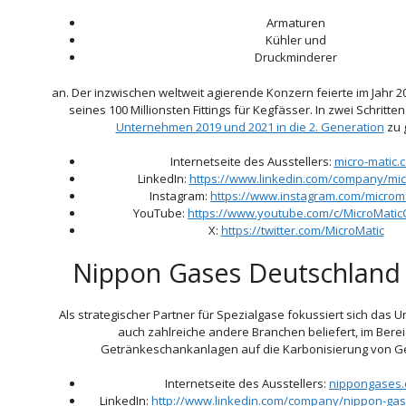
Armaturen
Kühler und
Druckminderer
an. Der inzwischen weltweit agierende Konzern feierte im Jahr 2
seines 100 Millionsten Fittings für Kegfässer. In zwei Schritt
Unternehmen 2019 und 2021 in die 2. Generation
zu 
Internetseite des Ausstellers:
micro-matic.
LinkedIn:
https://www.linkedin.com/company/mic
Instagram:
https://www.instagram.com/microm
YouTube:
https://www.youtube.com/c/MicroMatic
X:
https://twitter.com/MicroMatic
Nippon Gases Deutschlan
Als strategischer Partner für Spezialgase fokussiert sich das
auch zahlreiche andere Branchen beliefert, im Berei
Getränkeschankanlagen auf die Karbonisierung von G
Internetseite des Ausstellers:
nippongases
LinkedIn:
http://www.linkedin.com/company/nippon-ga