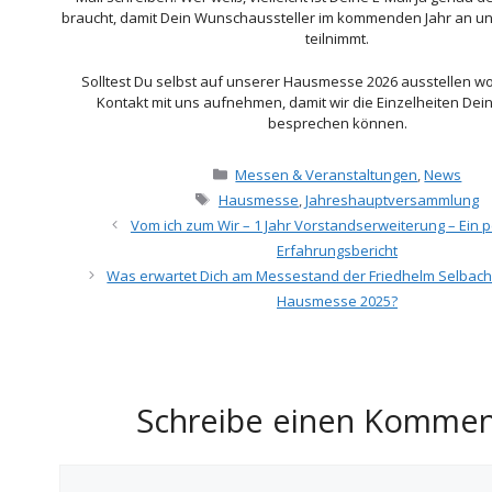
braucht, damit Dein Wunschaussteller im kommenden Jahr an 
teilnimmt.
Solltest Du selbst auf unserer Hausmesse 2026 ausstellen wo
Kontakt mit uns aufnehmen, damit wir die Einzelheiten De
besprechen können.
Kategorien
Messen & Veranstaltungen
,
News
Schlagwörter
Hausmesse
,
Jahreshauptversammlung
Vom ich zum Wir – 1 Jahr Vorstandserweiterung – Ein p
Erfahrungsbericht
Was erwartet Dich am Messestand der Friedhelm Selbac
Hausmesse 2025?
Schreibe einen Kommen
Kommentar