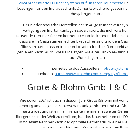
2024 präsentierte FIB Beer Systems auf unserer Hausmesse
um
Lösungen für den Bierausschank. Dementsprechend gespannt s
diesjährigen Stand.
Der niederländische Hersteller, der 1946 gegründet wurde, ha
Fertigung von Biertankanlagen spezialisiert, die mehrere hu
tausende Liter Bier fassen können. Die Tanks können dabei so 
dass sie im Gastraum ein echter Eyecatcher sind und dem Gas
Blick verraten, dass er in dieser Location frisches Bier direkt 
genießen kann. Auch Speziallösungen wie eine Tankbier-Bar biet
auf Wunsch gern an.
Internetseite des Ausstellers:
fibbeersystem
LinkedIn:
https://www.linkedin.com/company/fib-be
Grote & Blohm GmbH & C
Wie schon 2024 ist auch in diesem Jahr Grote & Blohm mit von d
Hamburg ansässige Getränkeschankanlagenbauer und Großhä
gegründet und ist ein Familienunternehmen in zweiter Gene
Biergenuss in der Welt zu erhöhen, hat das Unternehmen die FO
Mit diesem Rechner kann der optimale Betriebsdruck einer B
anhand verschiedener Kennzahlen wie zum Beisp